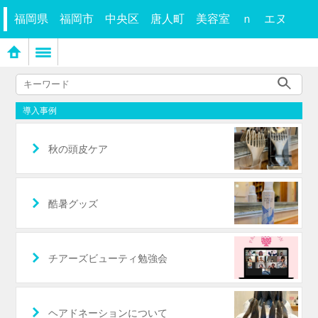
福岡県 福岡市 中央区 唐人町 美容室 ｎ エヌ
導入事例
秋の頭皮ケア
酷暑グッズ
チアーズビューティ勉強会
ヘアドネーションについて